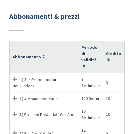
Abbonamenti & prezzi
Periodo
di
Credito
Abbonamento
validità
3
1.) 3er-Probeabo (für
3
Settimane
Neukunden)
120 Giorni
10
3.) 4-Monatsabo Kat. 1
16
10
3.) Pre- und Postnatal 10er-Abo
Settimane
12
5
4.) 5er-Abo Kat. 1+2