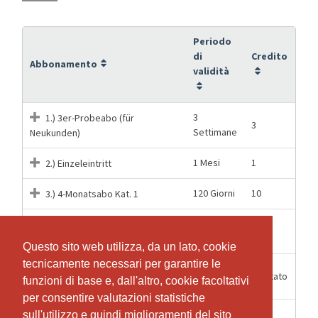
Periodo
di
Credito
Abbonamento
validità
3
1.) 3er-Probeabo (für
3
Settimane
Neukunden)
1 Mesi
1
2.) Einzeleintritt
120 Giorni
10
3.) 4-Monatsabo Kat. 1
12
5
4.) 5er-Abo Kat. 1+2
Settimane
Questo sito web utilizza, da un lato, cookie
Questo sito web utilizza, da un lato, cookie
tecnicamente necessari per garantire le
tecnicamente necessari per garantire le
5.) Juni Special Monats-Abo
30 Giorni
Illimitato
funzioni di base e, dall'altro, cookie facoltativi
funzioni di base e, dall'altro, cookie facoltativi
unbeschränkt
per consentire valutazioni statistiche
per consentire valutazioni statistiche
12 Mesi
40
JAHRESABO 60-90 Min.
sull'utilizzo e quindi miglioramenti del sito
sull'utilizzo e quindi miglioramenti del sito