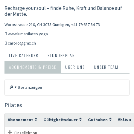
Recharge your soul – finde Ruhe, Kraft und Balance auf
der Matte.
Worbstrasse 210, CH-3073 Gümligen
,
+41 79 687 84 73
www.lumapilates.yoga
caroro@gmx.ch
LIVE-KALENDER
STUNDENPLAN
ABONNEMENTE & PREISE
ÜBER UNS
UNSER TEAM
🔎 Filter anzeigen
Pilates
Aktion
Abonnement
Gültigkeitsdauer
Guthaben
Einzellektion