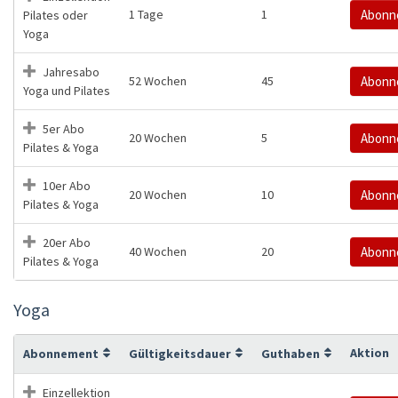
1 Tage
1
Abonn
Pilates oder
Yoga
Jahresabo
52 Wochen
45
Abonn
Yoga und Pilates
5er Abo
20 Wochen
5
Abonn
Pilates & Yoga
10er Abo
20 Wochen
10
Abonn
Pilates & Yoga
20er Abo
40 Wochen
20
Abonn
Pilates & Yoga
Yoga
Aktion
Abonnement
Gültigkeitsdauer
Guthaben
Einzellektion