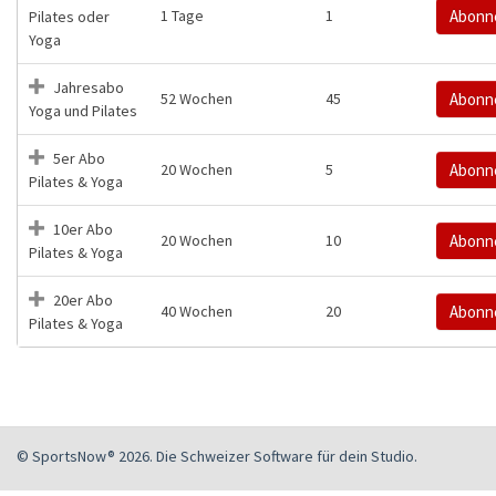
1 Tage
1
Abonn
Pilates oder
Yoga
Jahresabo
52 Wochen
45
Abonn
Yoga und Pilates
5er Abo
20 Wochen
5
Abonn
Pilates & Yoga
10er Abo
20 Wochen
10
Abonn
Pilates & Yoga
20er Abo
40 Wochen
20
Abonn
Pilates & Yoga
© SportsNow® 2026. Die Schweizer Software für dein Studio.