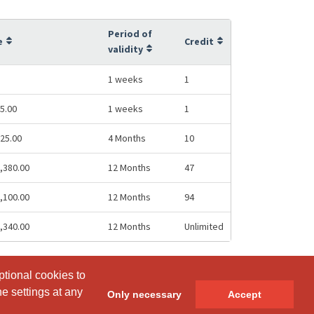
Period of
e
Credit
validity
1 weeks
1
5.00
1 weeks
1
25.00
4 Months
10
,380.00
12 Months
47
,100.00
12 Months
94
,340.00
12 Months
Unlimited
ptional cookies to
ptional cookies to
e settings at any
e settings at any
Only necessary
Only necessary
Accept
Accept