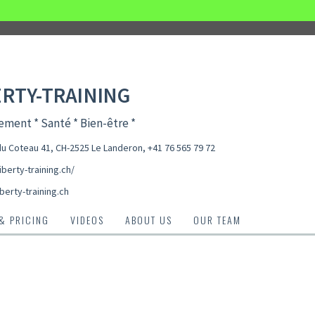
ERTY-TRAINING
ment * Santé * Bien-être *
u Coteau 41, CH-2525 Le Landeron
,
+41 76 565 79 72
liberty-training.ch/
berty-training.ch
 & PRICING
VIDEOS
ABOUT US
OUR TEAM