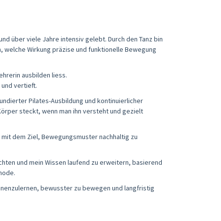
und über viele Jahre intensiv gelebt. Durch den Tanz bin
, welche Wirkung präzise und funktionelle Bewegung
ehrerin ausbilden liess.
und vertieft.
ndierter Pilates-Ausbildung und kontinuierlicher
 Körper steckt, wenn man ihn versteht und gezielt
l – mit dem Ziel, Bewegungsmuster nachhaltig zu
ichten und mein Wissen laufend zu erweitern, basierend
hode.
ennenzulernen, bewusster zu bewegen und langfristig