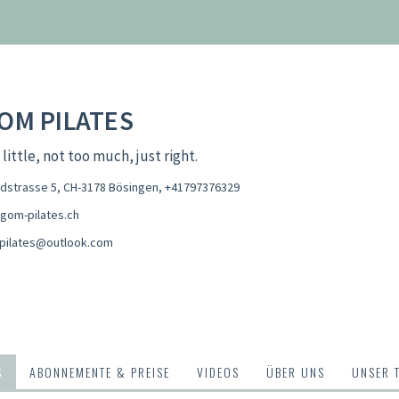
OM PILATES
 little, not too much, just right.
dstrasse 5, CH-3178 Bösingen
,
+41797376329
gom-pilates.ch
pilates@outlook.com
S
ABONNEMENTE & PREISE
VIDEOS
ÜBER UNS
UNSER 