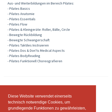
Aus- und Weiterbildungen im Bereich Pilates:
- Pilates Basics
- Pilates Anatomie
- Pilates Essentials
- Pilates Flow
- Pilates & Kleingeräte: Roller, Bälle, Circle
- Bewegte Rückbildung
- Bewegte Schwangerschaft
- Pilates Taktiles Instruieren
- Pilates Dos & Don'ts Medical Aspects
- Pilates BodyReading
- Pilates Funktionell Choreografieren
Abonnemente & Preise
Diese Website verwendet einerseits
Diese Website verwendet einerseits
technisch notwendige Cookies, um
technisch notwendige Cookies, um
grundlegende Funktionen zu gewährleisten,
grundlegende Funktionen zu gewährleisten,