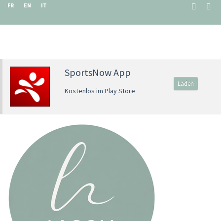
FR
EN
IT
SportsNow App
Laden
Kostenlos im Play Store