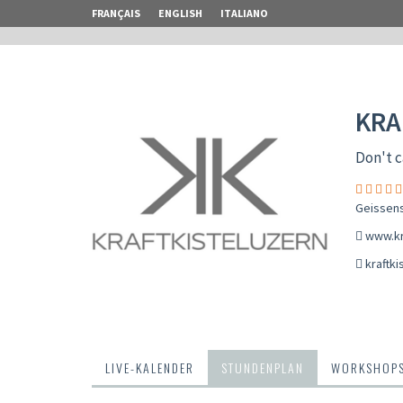
FRANÇAIS
ENGLISH
ITALIANO
KRA
Don't c
Geissens
www.kr
kraftk
LIVE-KALENDER
STUNDENPLAN
WORKSHOP