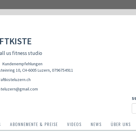
FTKISTE
all us fitness studio
Kundenempfehlungen
teinring 10, CH-6005 Luzern
,
0796754911
aftkisteluzern.ch
isteluzern@gmail.com
S
S
ABONNEMENTE & PREISE
VIDEOS
NEWS
ÜBER UNS