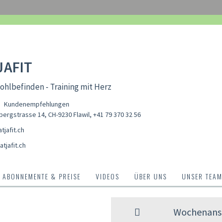
JAFIT
hlbefinden - Training mit Herz
Kundenempfehlungen
bergstrasse 14, CH-9230 Flawil
,
+41 79 370 32 56
jafit.ch
tjafit.ch
ABONNEMENTE & PREISE
VIDEOS
ÜBER UNS
UNSER TEA
Wochenansi