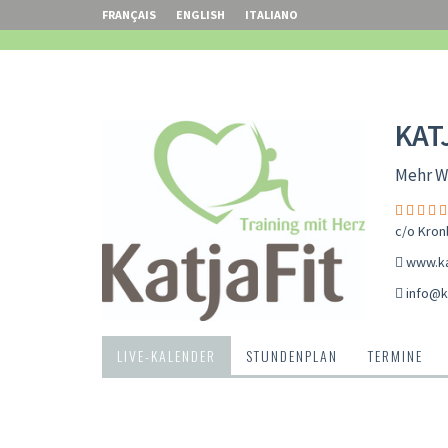
FRANÇAIS
ENGLISH
ITALIANO
KAT
Mehr Wo
c/o Kron
www.kat
info@ka
LIVE-KALENDER
STUNDENPLAN
TERMINE