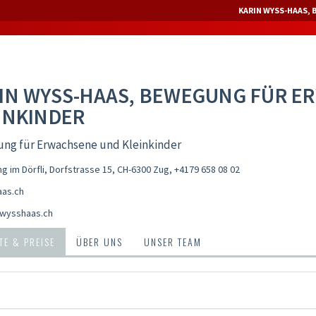
KARIN WYSS-HAAS,
IN WYSS-HAAS, BEWEGUNG FÜR E
INKINDER
ng für Erwachsene und Kleinkinder
 im Dörfli, Dorfstrasse 15, CH-6300 Zug
,
+4179 658 08 02
as.ch
wysshaas.ch
E & PREISE
ÜBER UNS
UNSER TEAM