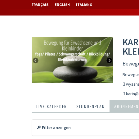
FRANÇAIS
ENGLISH
ITALIANO
KAR
KLE
Bewegu
Bewegung
wyssha
karin@
LIVE-KALENDER
STUNDENPLAN
ABONNEMENT
🔎 Filter anzeigen