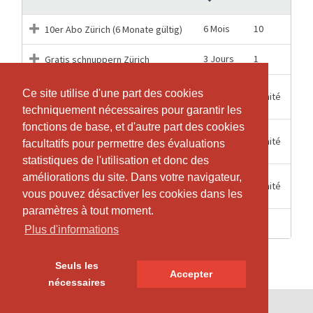
6 Mois
10
10er Abo Zürich (6 Monate gültig)
3 Jours
1
Gratis schnuppern Zürich
VIP-Abonnement 12 Monate Zürich
Ce site utilise d'une part des cookies
Ce site utilise d'une part des cookies
1 Mois
Illimité
(2 Monate Kündigungsfrist)
techniquement nécessaires pour garantir les
techniquement nécessaires pour garantir les
fonctions de base, et d'autre part des cookies
fonctions de base, et d'autre part des cookies
VIP-Abonnement 2 Monate Zürich
2 Mois
Illimité
facultatifs pour permettre des évaluations
facultatifs pour permettre des évaluations
(Keine Kündigung notwendig)
statistiques de l'utilisation et donc des
statistiques de l'utilisation et donc des
améliorations du site. Dans votre navigateur,
améliorations du site. Dans votre navigateur,
VIP-Abonnement 6 Monate Zürich
1 Mois
Illimité
(2 Monate Kündigungsfrist)
vous pouvez désactiver les cookies dans les
vous pouvez désactiver les cookies dans les
paramètres à tout moment.
paramètres à tout moment.
1 Jours
1
Walk-in Zürich (1 Eintritt)
Plus d'informations
Plus d'informations
Seuls les
Seuls les
Accepter
Accepter
nécessaires
nécessaires
© SportsNow® 2026. Le logiciel suisse pour ton studio.