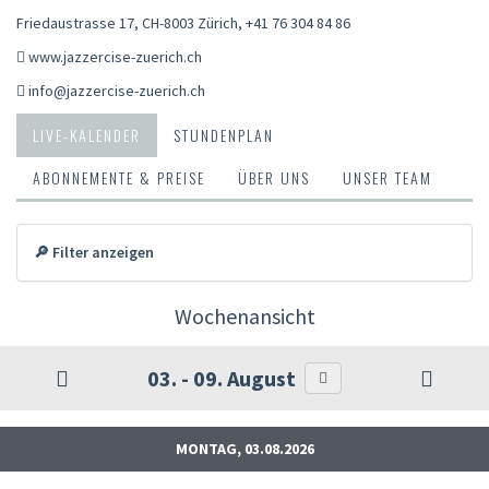
Friedaustrasse 17, CH-8003 Zürich
,
+41 76 304 84 86
www.jazzercise-zuerich.ch
info@jazzercise-zuerich.ch
LIVE-KALENDER
STUNDENPLAN
ABONNEMENTE & PREISE
ÜBER UNS
UNSER TEAM
🔎 Filter anzeigen
Wochenansicht
03. - 09. August
MONTAG, 03.08.2026