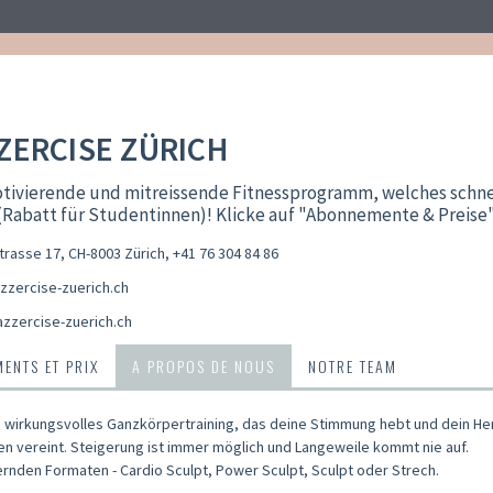
ZERCISE ZÜRICH
ivierende und mitreissende Fitnessprogramm, welches schnell 
Rabatt für Studentinnen)! Klicke auf "Abonnemente & Preise"
trasse 17, CH-8003 Zürich
,
+41 76 304 84 86
zzercise-zuerich.ch
azzercise-zuerich.ch
ENTS ET PRIX
A PROPOS DE NOUS
NOTRE TEAM
nd wirkungsvolles Ganzkörpertraining, das deine Stimmung hebt und dein Her
xen vereint. Steigerung ist immer möglich und Langeweile kommt nie auf.
rnden Formaten - Cardio Sculpt, Power Sculpt, Sculpt oder Strech.