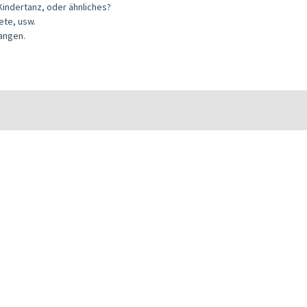
 Kindertanz, oder ähnliches?
ete, usw.
angen.