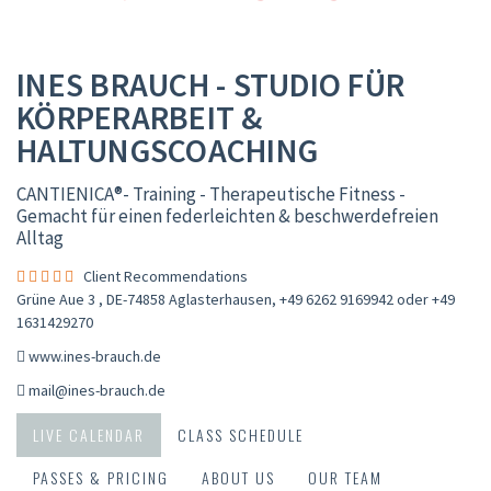
INES BRAUCH - STUDIO FÜR
KÖRPERARBEIT &
HALTUNGSCOACHING
CANTIENICA®️- Training - Therapeutische Fitness -
Gemacht für einen federleichten & beschwerdefreien
Alltag
Client Recommendations
Grüne Aue 3 , DE-74858 Aglasterhausen
,
+49 6262 9169942 oder +49
1631429270
www.ines-brauch.de
mail@ines-brauch.de
LIVE CALENDAR
CLASS SCHEDULE
PASSES & PRICING
ABOUT US
OUR TEAM