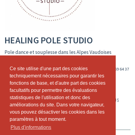
HEALING POLE STUDIO
Pole dance et souplesse dans les Alpes Vaudoises
Recommandations des clients
Ce site utilise d'une part des cookies
Ce site utilise d'une part des cookies
Avenue Centrale 164, CH-1884 Villars-sur-Ollon, Vaud
,
+41 78 269 64 37
techniquement nécessaires pour garantir les
techniquement nécessaires pour garantir les
www.healing-pole-studio.ch
fonctions de base, et d'autre part des cookies
fonctions de base, et d'autre part des cookies
info@healing-pole-studio.ch
facultatifs pour permettre des évaluations
facultatifs pour permettre des évaluations
statistiques de l'utilisation et donc des
statistiques de l'utilisation et donc des
CALENDRIER EN DIRECT
HORAIRE
RENDEZ-VOUS
améliorations du site. Dans votre navigateur,
améliorations du site. Dans votre navigateur,
ABONNEMENTS ET PRIX
A PROPOS DE NOUS
vous pouvez désactiver les cookies dans les
vous pouvez désactiver les cookies dans les
paramètres à tout moment.
paramètres à tout moment.
NOTRE TEAM
RECOMMANDATIONS DES CLIENTS
Plus d'informations
Plus d'informations