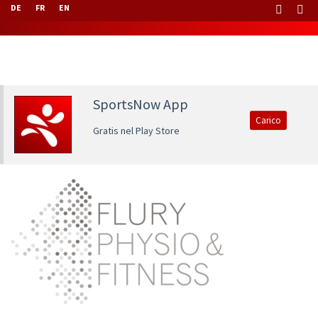
DE
FR
EN
SportsNow App
Carico
Gratis nel Play Store