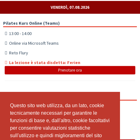
VENERDÌ, 07.08.2026
Pilates Kurs Online (Teams)
13:00 - 14:00
Online via Microsoft Teams
Reto Flury
La lezione è stata disdetta: Ferien
Prenotare ora
Pilates Kurs Reto
Questo sito web utilizza, da un lato, cookie
Questo sito web utilizza, da un lato, cookie
13:00 - 14:00
tecnicamente necessari per garantire le
tecnicamente necessari per garantire le
Kantonsstrasse 1, 8807 Freienbach, EG
funzioni di base e, dall'altro, cookie facoltativi
funzioni di base e, dall'altro, cookie facoltativi
Reto Flury
per consentire valutazioni statistiche
per consentire valutazioni statistiche
sull'utilizzo e quindi miglioramenti del sito
sull'utilizzo e quindi miglioramenti del sito
La lezione è stata disdetta: Ferien