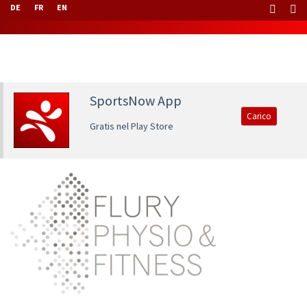
DE
FR
EN
SportsNow App
Carico
Gratis nel Play Store