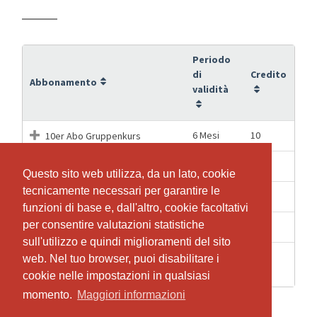
Periodo
di
Credito
Abbonamento
validità
6 Mesi
10
10er Abo Gruppenkurs
6 Mesi
10
10er Abo Skype Kurs
Questo sito web utilizza, da un lato, cookie
Questo sito web utilizza, da un lato, cookie
tecnicamente necessari per garantire le
tecnicamente necessari per garantire le
1 Mesi
1
Einzel Stunde Gruppe
funzioni di base e, dall'altro, cookie facoltativi
funzioni di base e, dall'altro, cookie facoltativi
per consentire valutazioni statistiche
per consentire valutazioni statistiche
1 Mesi
1
Probestunde
sull'utilizzo e quindi miglioramenti del sito
sull'utilizzo e quindi miglioramenti del sito
4
web. Nel tuo browser, puoi disabilitare i
web. Nel tuo browser, puoi disabilitare i
1
Skype Einzel Stunde
Settimane
cookie nelle impostazioni in qualsiasi
cookie nelle impostazioni in qualsiasi
momento.
momento.
Maggiori informazioni
Maggiori informazioni