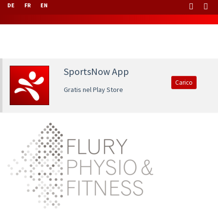
DE
FR
EN
SportsNow App
Carico
Gratis nel Play Store