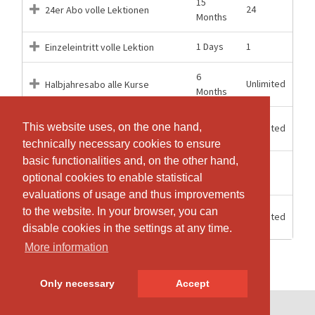
15
24
24er Abo volle Lektionen
Months
1 Days
1
Einzeleintritt volle Lektion
6
Unlimited
Halbjahresabo alle Kurse
Months
12
This website uses, on the one hand,
This website uses, on the one hand,
Unlimited
Jahresabo alle Kurse
Months
technically necessary cookies to ensure
technically necessary cookies to ensure
basic functionalities and, on the other hand,
basic functionalities and, on the other hand,
12
52
Jahresabo einmal pro Woche
optional cookies to enable statistical
optional cookies to enable statistical
Months
evaluations of usage and thus improvements
evaluations of usage and thus improvements
1
to the website. In your browser, you can
to the website. In your browser, you can
Unlimited
Schnupperabo
Months
disable cookies in the settings at any time.
disable cookies in the settings at any time.
More information
More information
Only necessary
Only necessary
Accept
Accept
© SportsNow® 2026. The Swiss software for your studio.