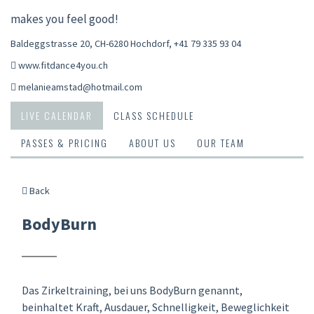
makes you feel good!
Baldeggstrasse 20, CH-6280 Hochdorf
,
+41 79 335 93 04
www.fitdance4you.ch
melanieamstad@hotmail.com
LIVE CALENDAR
CLASS SCHEDULE
PASSES & PRICING
ABOUT US
OUR TEAM
Back
BodyBurn
Das Zirkeltraining, bei uns BodyBurn genannt,
beinhaltet Kraft, Ausdauer, Schnelligkeit, Beweglichkeit