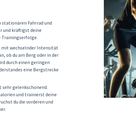
m stationären Fahrrad und
r und kräftigst deine
e Trainingserfolge.
k mit wechselnder Intensität
n, ob du am Berg oder in der
ird durch einen geringen
derstandes eine Bergstrecke
st sehr gelenkschonend.
alorien und trainierst deine
uchst du die vorderen und
er.