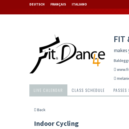
DEUTSCH
FRANÇAIS
ITALIANO
FIT
makes 
Baldeggs
www.fi
melani
LIVE CALENDAR
CLASS SCHEDULE
PASSES
Back
Indoor Cycling