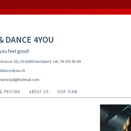
 & DANCE 4YOU
you feel good!
trasse 20, CH-6280 Hochdorf
,
+41 79 335 93 04
tdance4you.ch
eamstad@hotmail.com
 & PRICING
ABOUT US
OUR TEAM