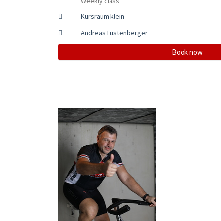
Weekly class
Kursraum klein
Andreas Lustenberger
Book now