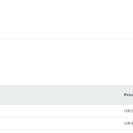
Pric
CHF2
CHF4