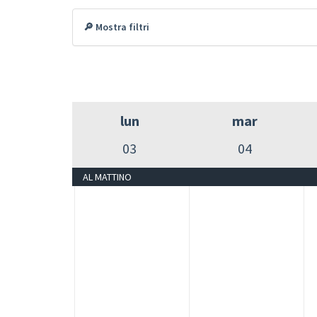
🔎 Mostra filtri
lun
mar
03
04
AL MATTINO