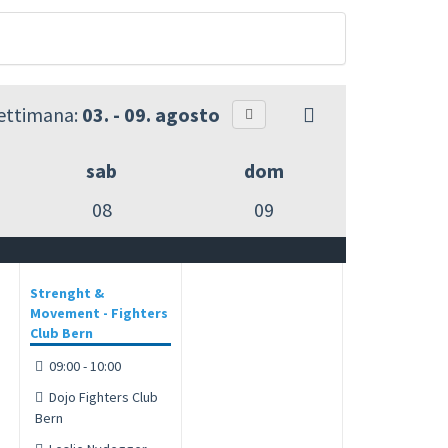
settimana:
03. - 09. agosto
sab
dom
08
09
Strenght &
Movement - Fighters
Club Bern
09:00 - 10:00
Dojo Fighters Club
Bern