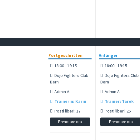
Fortgeschritten
Anfänger
18:00 - 19:15
18:00 - 19:15
Dojo Fighters Club
Dojo Fighters Club
Bern
Bern
Admin A.
Admin A.
Trainerin: Karin
Trainer: Tarek
Posti liberi: 17
Posti liberi: 25
Prenotare ora
Prenotare ora