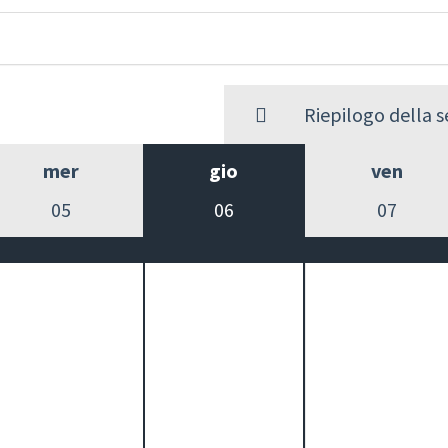
Riepilogo della 
mer
gio
ven
05
06
07