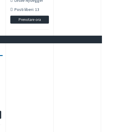
Leslie Nydegger
Posti liberi: 13
Prenotare ora