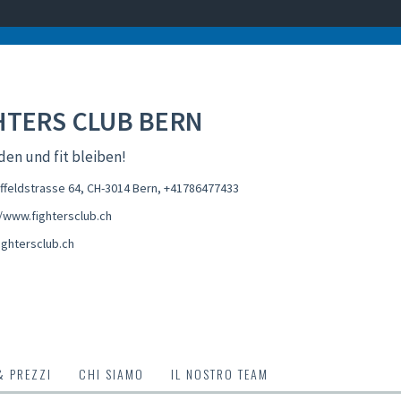
HTERS CLUB BERN
den und fit bleiben!
feldstrasse 64, CH-3014 Bern
,
+41786477433
//www.fightersclub.ch
ightersclub.ch
& PREZZI
CHI SIAMO
IL NOSTRO TEAM