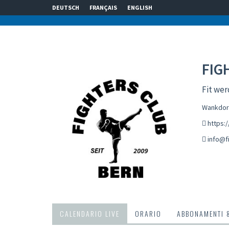
DEUTSCH
FRANÇAIS
ENGLISH
FIG
Fit wer
Wankdorf
https:
info@f
CALENDARIO LIVE
ORARIO
ABBONAMENTI 