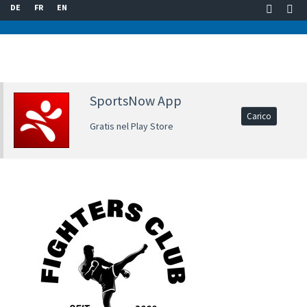
DE
FR
EN
SportsNow App
Carico
Gratis nel Play Store