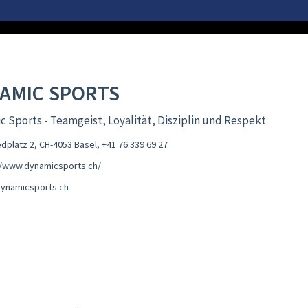
AMIC SPORTS
 Sports - Teamgeist, Loyalität, Disziplin und Respekt
edplatz 2, CH-4053 Basel
,
+41 76 339 69 27
//www.dynamicsports.ch/
ynamicsports.ch