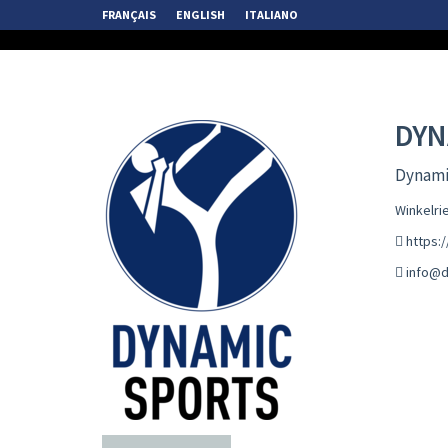
FRANÇAIS
ENGLISH
ITALIANO
DYN
Dynamic
Winkelri
https:
info@d