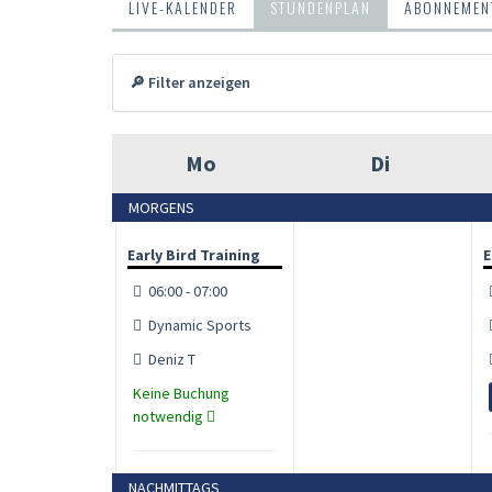
LIVE-KALENDER
STUNDENPLAN
ABONNEMENT
🔎 Filter anzeigen
Mo
Di
MORGENS
Early Bird Training
E
06:00 - 07:00
Dynamic Sports
Deniz T
Keine Buchung
notwendig
NACHMITTAGS