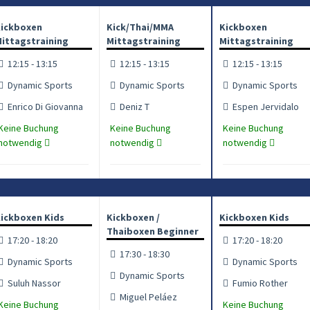
ickboxen
Kick/Thai/MMA
Kickboxen
ittagstraining
Mittagstraining
Mittagstraining
12:15 - 13:15
12:15 - 13:15
12:15 - 13:15
Dynamic Sports
Dynamic Sports
Dynamic Sports
Enrico Di Giovanna
Deniz T
Espen Jervidalo
Keine Buchung
Keine Buchung
Keine Buchung
notwendig
notwendig
notwendig
ickboxen Kids
Kickboxen /
Kickboxen Kids
Thaiboxen Beginner
17:20 - 18:20
17:20 - 18:20
17:30 - 18:30
Dynamic Sports
Dynamic Sports
Dynamic Sports
Suluh Nassor
Fumio Rother
Miguel Peláez
Keine Buchung
Keine Buchung