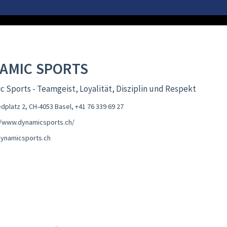
AMIC SPORTS
 Sports - Teamgeist, Loyalität, Disziplin und Respekt
edplatz 2, CH-4053 Basel
,
+41 76 339 69 27
//www.dynamicsports.ch/
ynamicsports.ch