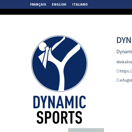
FRANÇAIS
ENGLISH
ITALIANO
DYN
Dynamic
Winkelri
https:
info@d