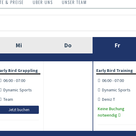
E & PREISE
ÜBER UNS
UNSER TEAM
Mi
Do
Fr
arly Bird Grappling
Early Bird Training
06:00 - 07:00
06:00 - 07:00
Dynamic Sports
Dynamic Sports
Team
Deniz T
Keine Buchung
Jetzt buchen
notwendig