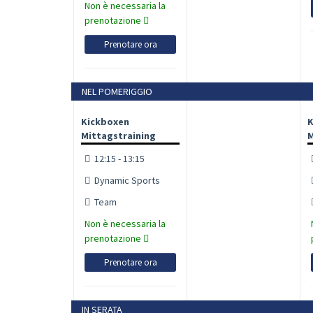
Non è necessaria la
prenotazione
Prenotare ora
NEL POMERIGGIO
Kickboxen
K
Mittagstraining
M
12:15 - 13:15
Dynamic Sports
Team
Non è necessaria la
prenotazione
Prenotare ora
IN SERATA