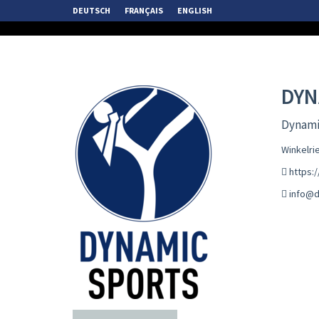
DEUTSCH
FRANÇAIS
ENGLISH
DYN
Dynamic
Winkelri
https:
info@d