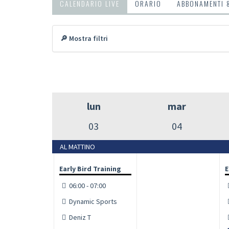
CALENDARIO LIVE
ORARIO
ABBONAMENTI 
🔎 Mostra filtri
lun
mar
03
04
AL MATTINO
Early Bird Training
E
06:00 - 07:00
Dynamic Sports
Deniz T