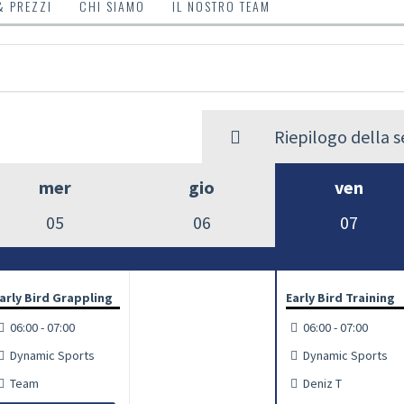
& PREZZI
CHI SIAMO
IL NOSTRO TEAM
Riepilogo della 
mer
gio
ven
05
06
07
arly Bird Grappling
Early Bird Training
06:00 - 07:00
06:00 - 07:00
Dynamic Sports
Dynamic Sports
Team
Deniz T