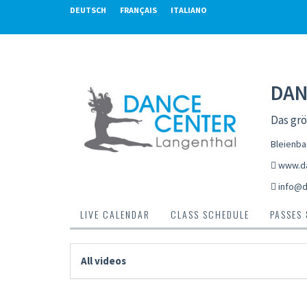
DEUTSCH
FRANÇAIS
ITALIANO
DAN
Das gr
Bleienba
www.da
info@d
LIVE CALENDAR
CLASS SCHEDULE
PASSES
All videos