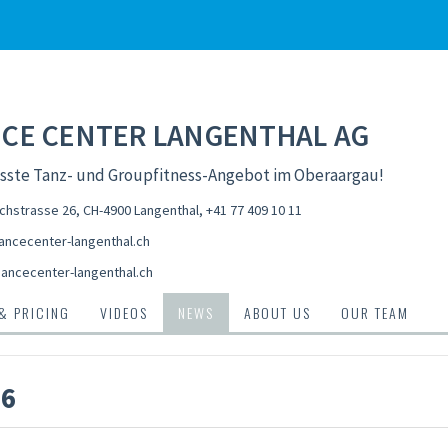
CE CENTER LANGENTHAL AG
össte Tanz- und Groupfitness-Angebot im Oberaargau!
chstrasse 26, CH-4900 Langenthal
,
+41 77 409 10 11
ncecenter-langenthal.ch
ancecenter-langenthal.ch
 & PRICING
VIDEOS
NEWS
ABOUT US
OUR TEAM
26