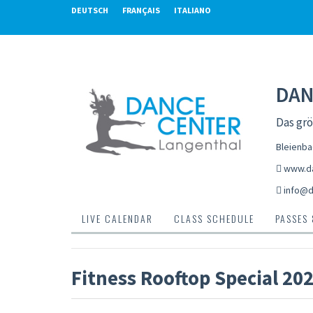
DEUTSCH
FRANÇAIS
ITALIANO
DAN
Das gr
Bleienba
www.da
info@d
LIVE CALENDAR
CLASS SCHEDULE
PASSES
Fitness Rooftop Special 20