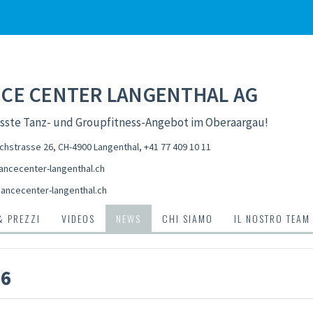
CE CENTER LANGENTHAL AG
össte Tanz- und Groupfitness-Angebot im Oberaargau!
chstrasse 26, CH-4900 Langenthal
,
+41 77 409 10 11
ncecenter-langenthal.ch
ancecenter-langenthal.ch
& PREZZI
VIDEOS
NEWS
CHI SIAMO
IL NOSTRO TEAM
26