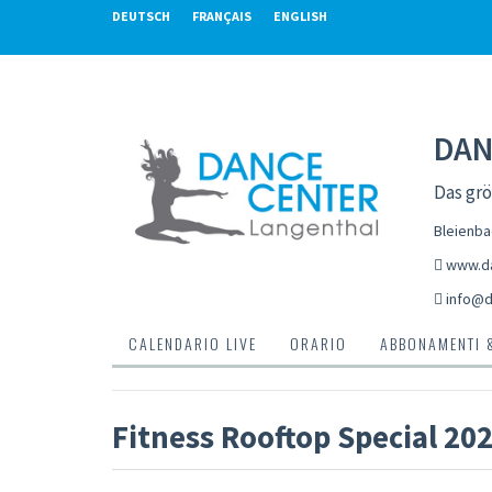
DEUTSCH
FRANÇAIS
ENGLISH
DAN
Das gr
Bleienba
www.da
info@d
CALENDARIO LIVE
ORARIO
ABBONAMENTI 
Fitness Rooftop Special 20