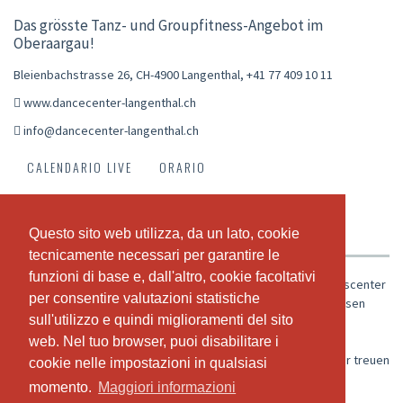
Das grösste Tanz- und Groupfitness-Angebot im
Oberaargau!
Bleienbachstrasse 26, CH-4900 Langenthal
,
+41 77 409 10 11
www.dancecenter-langenthal.ch
info@dancecenter-langenthal.ch
CALENDARIO LIVE
ORARIO
ABBONAMENTI & PREZZI
VIDEOS
NEWS
Questo sito web utilizza, da un lato, cookie
Questo sito web utilizza, da un lato, cookie
CHI SIAMO
IL NOSTRO TEAM
tecnicamente necessari per garantire le
tecnicamente necessari per garantire le
funzioni di base e, dall'altro, cookie facoltativi
funzioni di base e, dall'altro, cookie facoltativi
Das Dance Center Langenthal ist das grösste Tanz- und Fitnesscenter
per consentire valutazioni statistiche
per consentire valutazioni statistiche
im Oberaargau und bietet wöchentlich über 120 Kurse in diversen
sull'utilizzo e quindi miglioramenti del sito
sull'utilizzo e quindi miglioramenti del sito
Stilen (klassisch, zeitgenössisch, urban, Paartanz) sowie
Groupfitnesskurse an. Wir zählen über 1'000 glückliche und
web. Nel tuo browser, puoi disabilitare i
web. Nel tuo browser, puoi disabilitare i
zufriedene Teilnehmende zwischen 2 und 95 Jahren zu unserer treuen
cookie nelle impostazioni in qualsiasi
cookie nelle impostazioni in qualsiasi
Kundschaft.
momento.
momento.
Maggiori informazioni
Maggiori informazioni