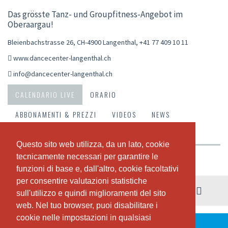
Das grösste Tanz- und Groupfitness-Angebot im
Oberaargau!
Bleienbachstrasse 26, CH-4900 Langenthal
,
+41 77 409 10 11
www.dancecenter-langenthal.ch
info@dancecenter-langenthal.ch
CALENDARIO LIVE
ORARIO
ABBONAMENTI & PREZZI
VIDEOS
NEWS
CHI SIAMO
IL NOSTRO TEAM
Questo sito web utilizza, da un lato, cookie
Questo sito web utilizza, da un lato, cookie
tecnicamente necessari per garantire le
tecnicamente necessari per garantire le
Riepilogo della settimana
funzioni di base e, dall'altro, cookie facoltativi
funzioni di base e, dall'altro, cookie facoltativi
per consentire valutazioni statistiche
per consentire valutazioni statistiche
03. - 09. agosto
sull'utilizzo e quindi miglioramenti del sito
sull'utilizzo e quindi miglioramenti del sito
web. Nel tuo browser, puoi disabilitare i
web. Nel tuo browser, puoi disabilitare i
cookie nelle impostazioni in qualsiasi
cookie nelle impostazioni in qualsiasi
QUESTA SETTIMANA NON CI SONO LEZIONI