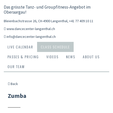
Das grösste Tanz- und Groupfitness-Angebot im
Oberaargau!
Bleienbachstrasse 26, CH-4900 Langenthal
,
+41 77 409 10 11
www.dancecenter-langenthal.ch
info@dancecenter-langenthal.ch
LIVE CALENDAR
CLASS SCHEDULE
PASSES & PRICING
VIDEOS
NEWS
ABOUT US
OUR TEAM
Back
Zumba