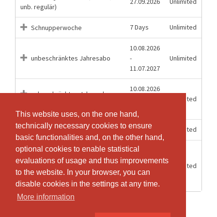
27.09.2026
Unlimited
unb. regulär)
7 Days
Unlimited
Schnupperwoche
10.08.2026
unbeschränktes Jahresabo
-
Unlimited
11.07.2027
10.08.2026
unbeschränktes Jahresabo
-
Unlimited
Kinder (bis 15 Jahre)
11.07.2027
This website uses, on the one hand,
This website uses, on the one hand,
technically necessary cookies to ensure
technically necessary cookies to ensure
27.09.2026
Unlimited
unbeschränktes Quartalsabo
basic functionalities and, on the other hand,
basic functionalities and, on the other hand,
optional cookies to enable statistical
optional cookies to enable statistical
Upgrade auf ein
unbeschränktes Abo Kinder (bis
evaluations of usage and thus improvements
evaluations of usage and thus improvements
27.09.2026
Unlimited
15 Jahre) im Quartal bei einem
to the website. In your browser, you can
to the website. In your browser, you can
vorhandenen 1er Abo
disable cookies in the settings at any time.
disable cookies in the settings at any time.
More information
More information