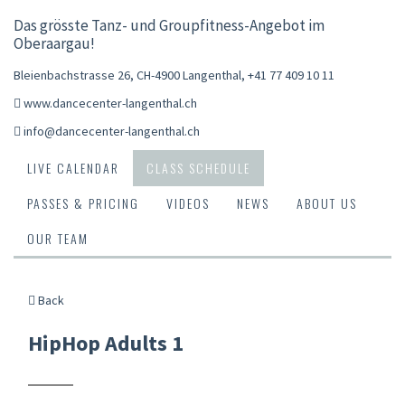
Das grösste Tanz- und Groupfitness-Angebot im
Oberaargau!
Bleienbachstrasse 26, CH-4900 Langenthal
,
+41 77 409 10 11
www.dancecenter-langenthal.ch
info@dancecenter-langenthal.ch
LIVE CALENDAR
CLASS SCHEDULE
PASSES & PRICING
VIDEOS
NEWS
ABOUT US
OUR TEAM
Back
HipHop Adults 1