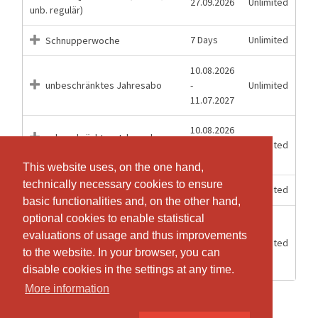
27.09.2026
Unlimited
unb. regulär)
7 Days
Unlimited
Schnupperwoche
10.08.2026
unbeschränktes Jahresabo
-
Unlimited
11.07.2027
10.08.2026
unbeschränktes Jahresabo
-
Unlimited
Kinder (bis 15 Jahre)
11.07.2027
This website uses, on the one hand,
This website uses, on the one hand,
technically necessary cookies to ensure
technically necessary cookies to ensure
27.09.2026
Unlimited
unbeschränktes Quartalsabo
basic functionalities and, on the other hand,
basic functionalities and, on the other hand,
optional cookies to enable statistical
optional cookies to enable statistical
Upgrade auf ein
unbeschränktes Abo Kinder (bis
evaluations of usage and thus improvements
evaluations of usage and thus improvements
27.09.2026
Unlimited
15 Jahre) im Quartal bei einem
to the website. In your browser, you can
to the website. In your browser, you can
vorhandenen 1er Abo
disable cookies in the settings at any time.
disable cookies in the settings at any time.
More information
More information