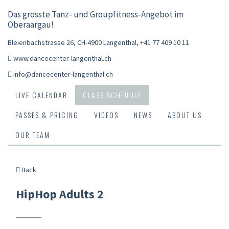
Das grösste Tanz- und Groupfitness-Angebot im
Oberaargau!
Bleienbachstrasse 26, CH-4900 Langenthal
,
+41 77 409 10 11
www.dancecenter-langenthal.ch
info@dancecenter-langenthal.ch
LIVE CALENDAR
CLASS SCHEDULE
PASSES & PRICING
VIDEOS
NEWS
ABOUT US
OUR TEAM
Back
HipHop Adults 2