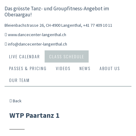
Das grösste Tanz- und Groupfitness-Angebot im
Oberaargau!
Bleienbachstrasse 26, CH-4900 Langenthal
,
+41 77 409 10 11
www.dancecenter-langenthal.ch
info@dancecenter-langenthal.ch
LIVE CALENDAR
CLASS SCHEDULE
PASSES & PRICING
VIDEOS
NEWS
ABOUT US
OUR TEAM
Back
WTP Paartanz 1