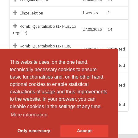
1 weeks
1
Einzellektion
Kombi Quartalsabo (1x Plus, 1x
27.09.2026
14
regulär)
Kombi Quartalsabo (1x Plus,
27.09.2026
Unlimited
unb. regulär)
This website uses, on the one hand,
This website uses, on the one hand,
7 Days
Unlimited
Schnupperwoche
technically necessary cookies to ensure
technically necessary cookies to ensure
basic functionalities and, on the other hand,
basic functionalities and, on the other hand,
10.08.2026
optional cookies to enable statistical
optional cookies to enable statistical
unbeschränktes Jahresabo
-
Unlimited
11.07.2027
evaluations of usage and thus improvements
evaluations of usage and thus improvements
to the website. In your browser, you can
to the website. In your browser, you can
27.09.2026
Unlimited
unbeschränktes Quartalsabo
disable cookies in the settings at any time.
disable cookies in the settings at any time.
More information
More information
Only necessary
Only necessary
Accept
Accept