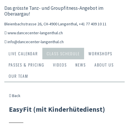
Das grösste Tanz- und Groupfitness-Angebot im
Oberaargau!
Bleienbachstrasse 26, CH-4900 Langenthal
,
+41 77 409 10 11
www.dancecenter-langenthal.ch
info@dancecenter-langenthal.ch
LIVE CALENDAR
CLASS SCHEDULE
WORKSHOPS
PASSES & PRICING
VIDEOS
NEWS
ABOUT US
OUR TEAM
Back
EasyFit (mit Kinderhütedienst)