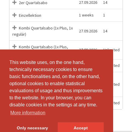
27.09.2026
14
2er Quartalsabo
1 weeks
1
Einzellektion
Kombi Quartalsabo (1x Plus, 1x
27.09.2026
14
regulär)
Kombi Quartalsabo (1x Plus,
27.09.2026
Unlimited
unb. regulär)
This website uses, on the one hand,
This website uses, on the one hand,
7 Days
Unlimited
Schnupperwoche
technically necessary cookies to ensure
technically necessary cookies to ensure
basic functionalities and, on the other hand,
basic functionalities and, on the other hand,
10.08.2026
optional cookies to enable statistical
optional cookies to enable statistical
unbeschränktes Jahresabo
-
Unlimited
11.07.2027
evaluations of usage and thus improvements
evaluations of usage and thus improvements
to the website. In your browser, you can
to the website. In your browser, you can
27.09.2026
Unlimited
unbeschränktes Quartalsabo
disable cookies in the settings at any time.
disable cookies in the settings at any time.
More information
More information
Only necessary
Only necessary
Accept
Accept