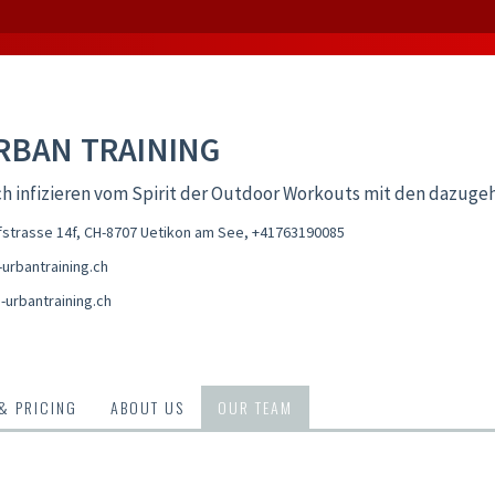
RBAN TRAINING
ch infizieren vom Spirit der Outdoor Workouts mit den dazugehö
fstrasse 14f, CH-8707 Uetikon am See
,
+41763190085
urbantraining.ch
-urbantraining.ch
 & PRICING
ABOUT US
OUR TEAM