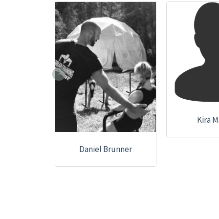
<
Kira M
Daniel Brunner