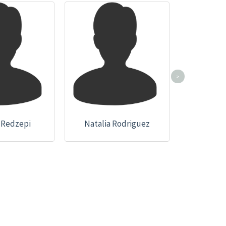
>
 Redzepi
Natalia Rodriguez
Norbe