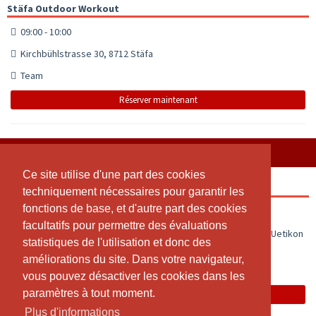
Stäfa Outdoor Workout
09:00 - 10:00
Kirchbühlstrasse 30, 8712 Stäfa
Team
Réserver maintenant
JEUDI, 06.08.2026
Ce site utilise d'une part des cookies
Ce site utilise d'une part des cookies
Uetikon am See Outdoor Workout
techniquement nécessaires pour garantir les
techniquement nécessaires pour garantir les
fonctions de base, et d'autre part des cookies
fonctions de base, et d'autre part des cookies
18:30 - 19:30
facultatifs pour permettre des évaluations
facultatifs pour permettre des évaluations
Kantonsschule Uetikon am See, Bergstrasse 113/115, 8707 Uetikon
statistiques de l'utilisation et donc des
statistiques de l'utilisation et donc des
am See
améliorations du site. Dans votre navigateur,
améliorations du site. Dans votre navigateur,
Team
vous pouvez désactiver les cookies dans les
vous pouvez désactiver les cookies dans les
paramètres à tout moment.
paramètres à tout moment.
Réserver maintenant
Plus d'informations
Plus d'informations