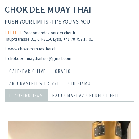
CHOK DEE MUAY THAI
PUSH YOUR LIMITS - IT'S YOU VS. YOU
Raccomandazioni dei clienti
Hauptstrasse 31, CH-3250 Lyss
,
+41 78 797 17 01
www.chokdeemuaythai.ch
chokdeemuaythailyss@gmail.com
CALENDARIO LIVE
ORARIO
ABBONAMENTI & PREZZI
CHI SIAMO
IL NOSTRO TEAM
RACCOMANDAZIONI DEI CLIENTI