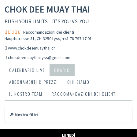
CHOK DEE MUAY THAI
PUSH YOUR LIMITS - IT'S YOU VS. YOU
Raccomandazioni dei clienti
Hauptstrasse 31, CH-3250 Lyss
,
+41 78 797 17 01
www.chokdeemuaythai.ch
chokdeemuaythailyss@gmail.com
CALENDARIO LIVE
ORARIO
ABBONAMENTI & PREZZI
CHI SIAMO
IL NOSTRO TEAM
RACCOMANDAZIONI DEI CLIENTI
🔎 Mostra filtri
LUNEDÌ