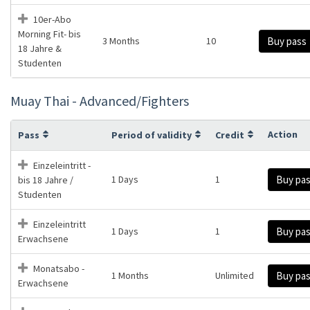
10er-Abo
Morning Fit- bis
3 Months
10
Buy pass
18 Jahre &
Studenten
Muay Thai - Advanced/Fighters
Action
Pass
Period of validity
Credit
Einzeleintritt -
1 Days
1
Buy pa
bis 18 Jahre /
Studenten
Einzeleintritt
1 Days
1
Buy pa
Erwachsene
Monatsabo -
1 Months
Unlimited
Buy pa
Erwachsene