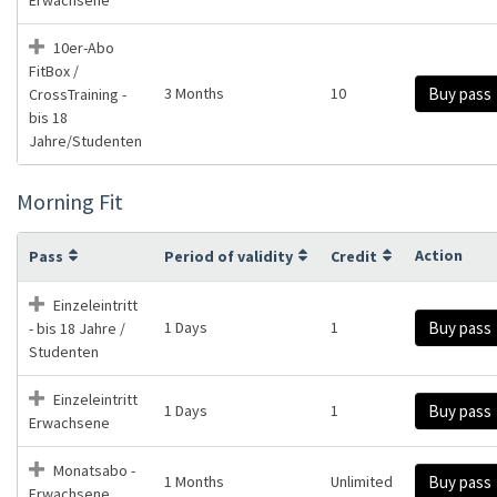
10er-Abo
FitBox /
3 Months
10
Buy pass
CrossTraining -
bis 18
Jahre/Studenten
Morning Fit
Action
Pass
Period of validity
Credit
Einzeleintritt
1 Days
1
Buy pass
- bis 18 Jahre /
Studenten
Einzeleintritt
1 Days
1
Buy pass
Erwachsene
Monatsabo -
1 Months
Unlimited
Buy pass
Erwachsene