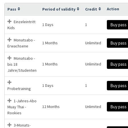
Action
Pass
Period of validity
Credit
Einzeleintritt
1 Days
1
Buy pass
Kids
Monatsabo -
1 Months
Unlimited
Buy pass
Erwachsene
Monatsabo -
1 Months
Unlimited
Buy pass
bis 18
Jahre/Studenten
1 Days
1
Buy pass
Probetraining
1-Jahres-Abo
12 Months
Unlimited
Buy pass
Muay Thai -
Rookies
3-Monats-