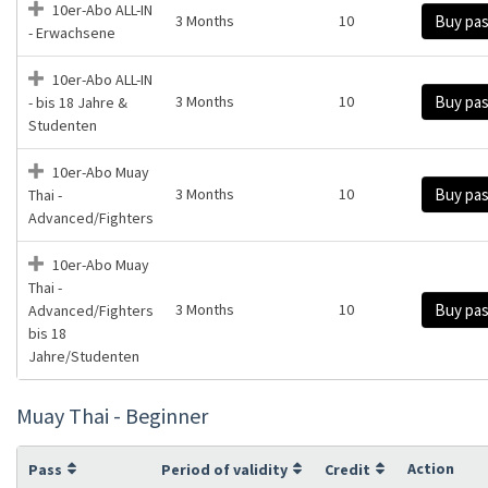
10er-Abo ALL-IN
3 Months
10
Buy pa
- Erwachsene
10er-Abo ALL-IN
3 Months
10
Buy pa
- bis 18 Jahre &
Studenten
10er-Abo Muay
3 Months
10
Buy pa
Thai -
Advanced/Fighters
10er-Abo Muay
Thai -
3 Months
10
Buy pa
Advanced/Fighters
bis 18
Jahre/Studenten
Muay Thai - Beginner
Action
Pass
Period of validity
Credit