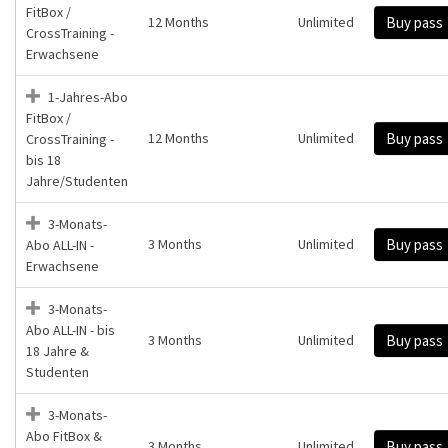
FitBox /
12 Months
Unlimited
Buy pass
CrossTraining -
Erwachsene
1-Jahres-Abo
FitBox /
12 Months
Unlimited
Buy pass
CrossTraining -
bis 18
Jahre/Studenten
3-Monats-
3 Months
Unlimited
Buy pass
Abo ALL-IN -
Erwachsene
3-Monats-
Abo ALL-IN - bis
3 Months
Unlimited
Buy pass
18 Jahre &
Studenten
3-Monats-
Abo FitBox &
3 Months
Unlimited
Buy pass