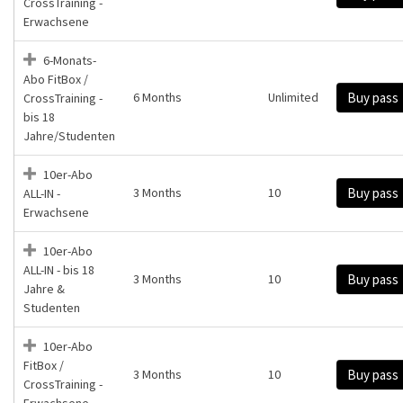
CrossTraining -
Erwachsene
6-Monats-
Abo FitBox /
6 Months
Unlimited
Buy pass
CrossTraining -
bis 18
Jahre/Studenten
10er-Abo
3 Months
10
Buy pass
ALL-IN -
Erwachsene
10er-Abo
ALL-IN - bis 18
3 Months
10
Buy pass
Jahre &
Studenten
10er-Abo
FitBox /
3 Months
10
Buy pass
CrossTraining -
Erwachsene