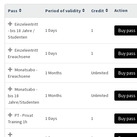
Action
Pass
Period of validity
Credit
Einzeleintritt
1 Days
1
Buy pass
- bis 18 Jahre /
Studenten
Einzeleintritt
1 Days
1
Buy pass
Erwachsene
Monatsabo -
1 Months
Unlimited
Buy pass
Erwachsene
Monatsabo -
1 Months
Unlimited
Buy pass
bis 18
Jahre/Studenten
PT - Privat
1 Days
1
Buy pass
Training 1h