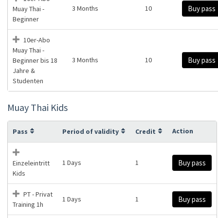
3 Months
10
Buy pass
Muay Thai -
Beginner
10er-Abo
Muay Thai -
3 Months
10
Buy pass
Beginner bis 18
Jahre &
Studenten
Muay Thai Kids
Action
Pass
Period of validity
Credit
1 Days
1
Buy pass
Einzeleintritt
Kids
PT - Privat
1 Days
1
Buy pass
Training 1h