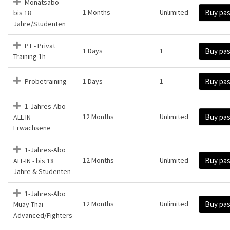
Monatsabo -
1 Months
Unlimited
Buy pa
bis 18
Jahre/Studenten
PT - Privat
1 Days
1
Buy pa
Training 1h
Probetraining
1 Days
1
Buy pa
1-Jahres-Abo
12 Months
Unlimited
Buy pa
ALL-IN -
Erwachsene
1-Jahres-Abo
12 Months
Unlimited
Buy pa
ALL-IN - bis 18
Jahre & Studenten
1-Jahres-Abo
12 Months
Unlimited
Buy pa
Muay Thai -
Advanced/Fighters