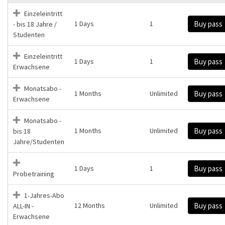
Einzeleintritt
1 Days
1
Buy pass
- bis 18 Jahre /
Studenten
Einzeleintritt
1 Days
1
Buy pass
Erwachsene
Monatsabo -
1 Months
Unlimited
Buy pass
Erwachsene
Monatsabo -
1 Months
Unlimited
Buy pass
bis 18
Jahre/Studenten
1 Days
1
Buy pass
Probetraining
1-Jahres-Abo
12 Months
Unlimited
Buy pass
ALL-IN -
Erwachsene