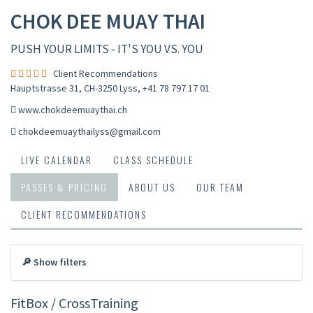
CHOK DEE MUAY THAI
PUSH YOUR LIMITS - IT'S YOU VS. YOU
Client Recommendations
Hauptstrasse 31, CH-3250 Lyss
,
+41 78 797 17 01
www.chokdeemuaythai.ch
chokdeemuaythailyss@gmail.com
LIVE CALENDAR
CLASS SCHEDULE
PASSES & PRICING
ABOUT US
OUR TEAM
CLIENT RECOMMENDATIONS
🔎 Show filters
FitBox / CrossTraining