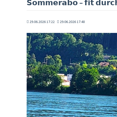
𝗦𝗼𝗺𝗺𝗲𝗿𝗮𝗯𝗼 – 𝗳𝗶𝘁 𝗱𝘂𝗿
29.06.2026 17:22
29.06.2026 17:48