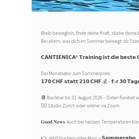
Bleib beweglich, finde deine Kraft, stärke deine 
Bei allem, was dich im Sommer bewegt: ob Stand
𝗖𝗔𝗡𝗧𝗜𝗘𝗡𝗜𝗖𝗔®-𝗧𝗿𝗮𝗶𝗻𝗶𝗻𝗴 𝗶𝘀𝘁 𝗱𝗶𝗲 𝗯𝗲𝘀𝘁𝗲 𝗚
Das Monatsabo zum Sommerpreis:
𝟭𝟳𝟬 𝗖𝗛𝗙 𝘀𝘁𝗮𝘁𝘁 𝟮𝟭𝟬 𝗖𝗛𝗙 💰 – 𝗳ü𝗿 𝟯𝟬 𝗧𝗮𝗴𝗲
📆 Buchbar bis 31. August 2026 – Daten flexibel 
🤸‍♀️ Studio Zürich oder online via Zoom
𝐆𝐨𝐨𝐝 𝐍𝐞𝐰𝐬: Auch bei heissen Temperaturen b
👉 Jetzt buchen unter Abos > 𝗦𝗼𝗺𝗺𝗲𝗿𝗮𝗯𝗼