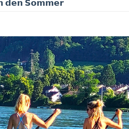
𝗵 𝗱𝗲𝗻 𝗦𝗼𝗺𝗺𝗲𝗿