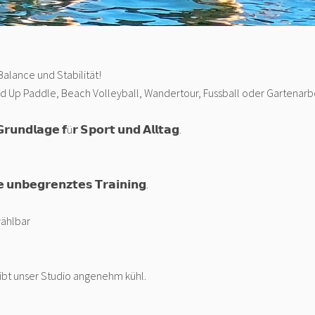
Balance und Stabilität!
 Up Paddle, Beach Volleyball, Wandertour, Fussball oder Gartenarbe
𝗿𝘂𝗻𝗱𝗹𝗮𝗴𝗲 𝗳ü𝗿 𝗦𝗽𝗼𝗿𝘁 𝘂𝗻𝗱 𝗔𝗹𝗹𝘁𝗮𝗴.
 𝘂𝗻𝗯𝗲𝗴𝗿𝗲𝗻𝘇𝘁𝗲𝘀 𝗧𝗿𝗮𝗶𝗻𝗶𝗻𝗴.
wählbar
leibt unser Studio angenehm kühl.