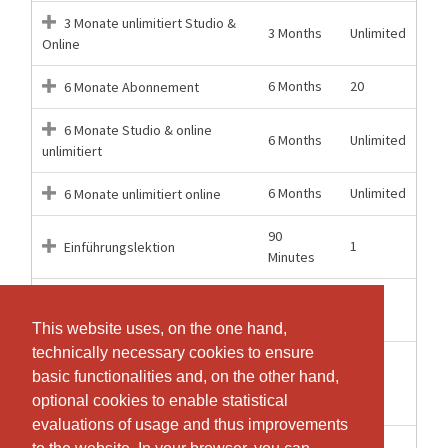
3 Monate unlimitiert Studio &
3 Months
Unlimited
Online
6 Months
20
6 Monate Abonnement
6 Monate Studio & online
6 Months
Unlimited
unlimitiert
6 Months
Unlimited
6 Monate unlimitiert online
90
1
Einführungslektion
Minutes
60
1
Einzel-Gruppenlektion
Minutes
This website uses, on the one hand,
This website uses, on the one hand,
technically necessary cookies to ensure
technically necessary cookies to ensure
21.03.2026
Frühlingsreset mit veganer
basic functionalities and, on the other hand,
basic functionalities and, on the other hand,
-
1
Ernährung
optional cookies to enable statistical
optional cookies to enable statistical
21.03.2026
evaluations of usage and thus improvements
evaluations of usage and thus improvements
60