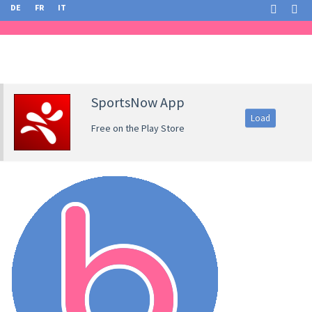
DE
FR
IT
SportsNow App
Load
Free on the Play Store