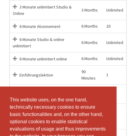
3 Monate unlimitiert Studio &
3 Months
Unlimited
Online
6 Months
20
6 Monate Abonnement
6 Monate Studio & online
6 Months
Unlimited
unlimitiert
6 Months
Unlimited
6 Monate unlimitiert online
90
1
Einführungslektion
Minutes
60
1
Einzel-Gruppenlektion
Minutes
This website uses, on the one hand,
This website uses, on the one hand,
technically necessary cookies to ensure
technically necessary cookies to ensure
21.03.2026
Frühlingsreset mit veganer
basic functionalities and, on the other hand,
basic functionalities and, on the other hand,
-
1
Ernährung
optional cookies to enable statistical
optional cookies to enable statistical
21.03.2026
evaluations of usage and thus improvements
evaluations of usage and thus improvements
60