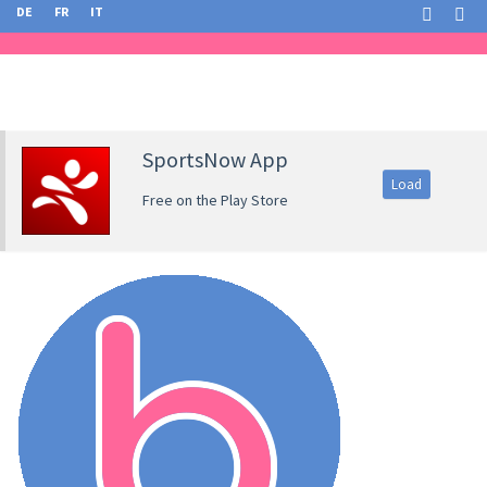
DE
FR
IT
SportsNow App
Load
Free on the Play Store