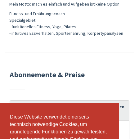
Mein Motto: mach es einfach und Aufgeben ist keine Option
Fitness- und Ernährungscoach
Spezialgebiet:
- funktionelles Fitness, Yoga, Pilates
- intuitives Essverhalten, Sporternährung, Körpertypanalysen
Abonnemente & Preise
Gültigkeitsdauer
Guthaben
Abonnement
Diese Website verwendet einerseits
Diese Website verwendet einerseits
technisch notwendige Cookies, um
technisch notwendige Cookies, um
15 Wochen
10
10x Fitnesstraining
grundlegende Funktionen zu gewährleisten,
grundlegende Funktionen zu gewährleisten,