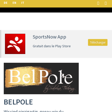
DE
EN
IT
SportsNow App
Télécharger
Gratuit dans le Play Store
BELPOLE
Wir sind einzigartig, genau wie du.