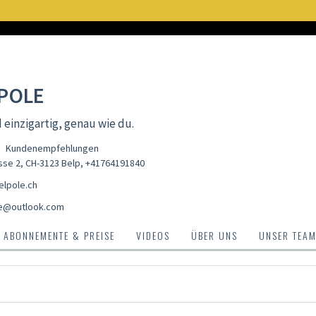
POLE
d einzigartig, genau wie du.
Kundenempfehlungen
sse 2, CH-3123 Belp
,
+41764191840
lpole.ch
e@outlook.com
ABONNEMENTE & PREISE
VIDEOS
ÜBER UNS
UNSER TEA