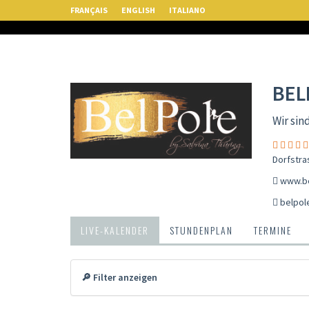
FRANÇAIS
ENGLISH
ITALIANO
BEL
Wir sin
Dorfstra
www.be
belpol
LIVE-KALENDER
STUNDENPLAN
TERMINE
🔎 Filter anzeigen