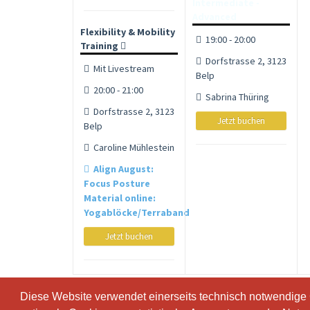
Intermediate -
Advanced
Flexibility & Mobility
19:00 - 20:00
Training
Dorfstrasse 2, 3123
Mit Livestream
Belp
20:00 - 21:00
Sabrina Thüring
Dorfstrasse 2, 3123
Jetzt buchen
Belp
Caroline Mühlestein
Align August:
Focus Posture
Material online:
Yogablöcke/Terraband
Jetzt buchen
Diese Website verwendet einerseits technisch notwendige
Diese Website verwendet einerseits technisch notwendige