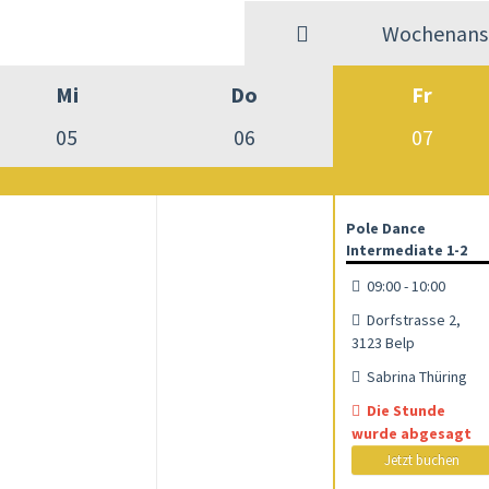
Wochenansi
Mi
Do
Fr
05
06
07
Pole Dance
Intermediate 1-2
09:00 - 10:00
Dorfstrasse 2,
3123 Belp
Sabrina Thüring
Die Stunde
wurde abgesagt
Jetzt buchen