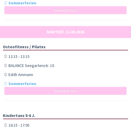
Sommerferien
Prenotare ora
MARTEDÌ, 11.08.2026
Osteofitness / Pilates
12:15 - 13:15
BALANCE Seegartenstr. 10
Edith Ammann
Sommerferien
Prenotare ora
Kindertanz 5-6 J.
16:15 - 17:05