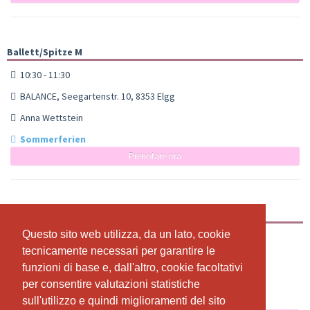
Ballett/Spitze M
10:30 - 11:30
BALANCE, Seegartenstr. 10, 8353 Elgg
Anna Wettstein
Sommerferien
Prenotare ora
Ballett/Spitze A
Questo sito web utilizza, da un lato, cookie
Questo sito web utilizza, da un lato, cookie
12:00 - 13:00
tecnicamente necessari per garantire le
tecnicamente necessari per garantire le
BALANCE, Seegartenstr. 10, Elgg
funzioni di base e, dall'altro, cookie facoltativi
funzioni di base e, dall'altro, cookie facoltativi
Anna Wettstein
per consentire valutazioni statistiche
per consentire valutazioni statistiche
sull'utilizzo e quindi miglioramenti del sito
sull'utilizzo e quindi miglioramenti del sito
Sommerferien