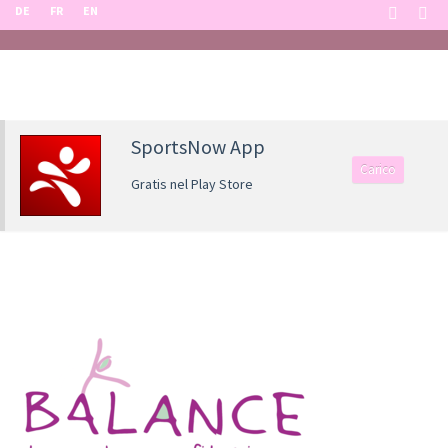
DE
FR
EN
SportsNow App
Carico
Gratis nel Play Store