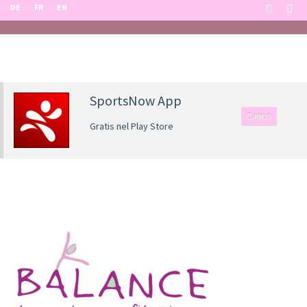
DE
FR
EN
SportsNow App
Carico
Gratis nel Play Store