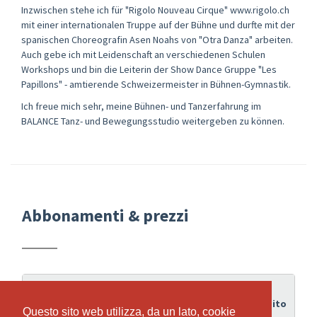
Inzwischen stehe ich für "Rigolo Nouveau Cirque" www.rigolo.ch
mit einer internationalen Truppe auf der Bühne und durfte mit der
spanischen Choreografin Asen Noahs von "Otra Danza" arbeiten.
Auch gebe ich mit Leidenschaft an verschiedenen Schulen
Workshops und bin die Leiterin der Show Dance Gruppe "Les
Papillons" - amtierende Schweizermeister in Bühnen-Gymnastik.
Ich freue mich sehr, meine Bühnen- und Tanzerfahrung im
BALANCE Tanz- und Bewegungsstudio weitergeben zu können.
Abbonamenti & prezzi
Periodo
di
Credito
Abbonamento
Questo sito web utilizza, da un lato, cookie
Questo sito web utilizza, da un lato, cookie