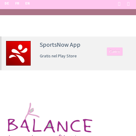
DE
FR
EN
SportsNow App
Carico
Gratis nel Play Store