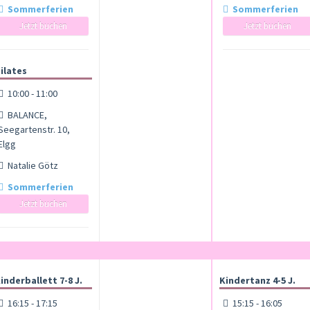
Sommerferien
Sommerferien
Jetzt buchen
Jetzt buchen
ilates
10:00 - 11:00
BALANCE,
Seegartenstr. 10,
Elgg
Natalie Götz
Sommerferien
Jetzt buchen
inderballett 7-8 J.
Kindertanz 4-5 J.
16:15 - 17:15
15:15 - 16:05