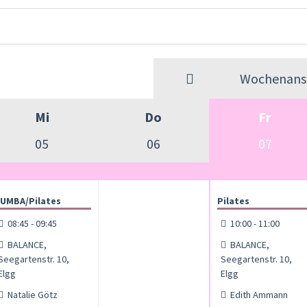
Wochenansi
Mi
Do
Fr
05
06
07
UMBA/Pilates
Pilates
08:45 - 09:45
10:00 - 11:00
BALANCE,
BALANCE,
Seegartenstr. 10,
Seegartenstr. 10,
Elgg
Elgg
Natalie Götz
Edith Ammann