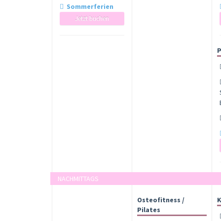
Sommerferien
Jetzt buchen
P
NACHMITTAGS
Osteofitness /
K
Pilates