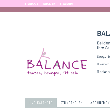
FRANÇAIS
ENGLISH
ITALIANO
BAL
Bei den
Ihre Ge
Seegarte
www.ba
balanc
LIVE-KALENDER
STUNDENPLAN
ABONNEMENT