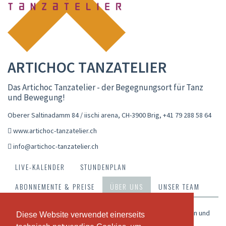
ARTICHOC TANZATELIER
Das Artichoc Tanzatelier - der Begegnungsort für Tanz
und Bewegung!
Oberer Saltinadamm 84 / iischi arena, CH-3900 Brig
,
+41 79 288 58 64
www.artichoc-tanzatelier.ch
info@artichoc-tanzatelier.ch
LIVE-KALENDER
STUNDENPLAN
ABONNEMENTE & PREISE
ÜBER UNS
UNSER TEAM
Wir sind ein Team von professionell ausgebildeten TänzerInnen und
Diese Website verwendet einerseits
Diese Website verwendet einerseits
Bewegungspädagogen/innen. Unser Kursangebot beinhaltet